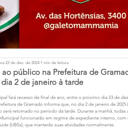
ora
22 de dez. de 2024
1 min de leitura
ao público na Prefeitura de Grama
ia 2 de janeiro à tarde
pal fará recesso de final de ano, entre o próximo dia 23 de de
refeitura de Gramado informa que, no dia 2 de janeiro de 2025 (q
 será retomado no período da tarde. Durante a manhã, todas a
 Municipal funcionarão em regime de expediente interno, com
aúde (UBSs), que manterão suas atividades normalmente.