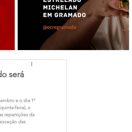
do será
zembro e o dia 1º 
uinta-feira), o 
s repartições da 
 exceção das 