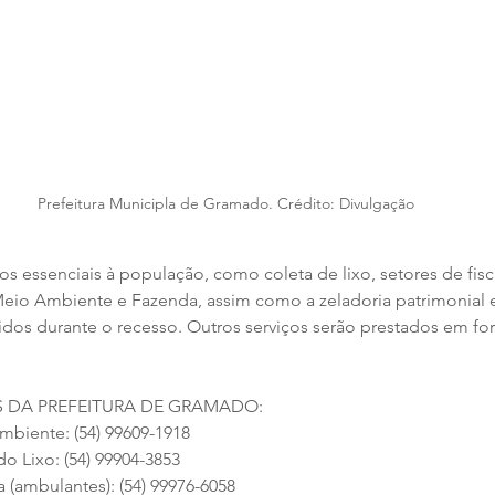
Prefeitura Municipla de Gramado. Crédito: Divulgação
s essenciais à população, como coleta de lixo, setores de fisc
Meio Ambiente e Fazenda, assim como a zeladoria patrimonial e 
tidos durante o recesso. Outros serviços serão prestados em fo
 DA PREFEITURA DE GRAMADO:
mbiente: (54) 99609-1918
do Lixo: (54) 99904-3853
 (ambulantes): (54) 99976-6058