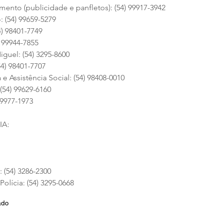
mento (publicidade e panfletos): (54) 99917-3942
: (54) 99659-5279
4) 98401-7749
) 99944-7855
guel: (54) 3295-8600
54) 98401-7707
 e Assistência Social: (54) 98408-0010
 (54) 99629-6160
99977-1973
IA:
(54) 3286-2300
olícia: (54) 3295-0668
ado