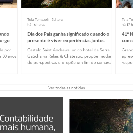
Tela Tomazeli | Editora
Tela To
há 16 horas
há 17 
nando
Dia dos Pais ganha significado quando o
41º N
urgo
presente é viver experiências juntos
com c
ida por
Castelo Saint Andrews, único hotel da Serra
Grand
a 50 anos de
Gaúcha na Relais & Châteaux, propõe mudança
apres
de perspectivas e propõe um fim de semana de
respo
gastronomia e tempo de qualidade . em
Rotar
Gramado, com festival harmonizado exclusivo na
Amizade e L
noite de 8 de agosto
25 es
dos c
Ver todas as notícias
Orbis