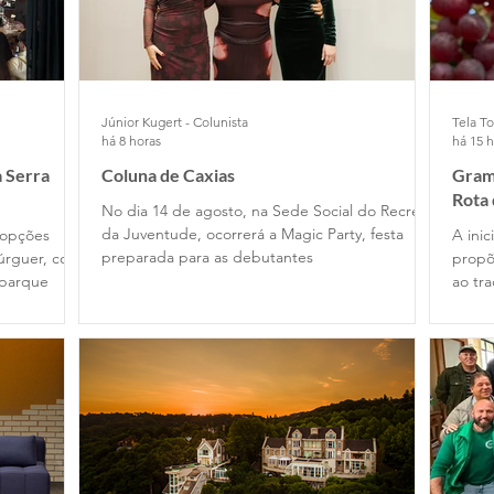
Júnior Kugert - Colunista
Tela To
há 8 horas
há 15 
 Serra
Coluna de Caxias
Grama
Rota
No dia 14 de agosto, na Sede Social do Recreio
da Juventude, ocorrerá a Magic Party, festa
 opções
A ini
preparada para as debutantes
úrguer, com
propõ
 parque
ao tr