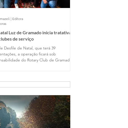
mazeli | Editora
horas
atal Luz de Gramado inicia tratativas
lubes de serviço
e Desfile de Natal, que terá 39
entações, a operação ficará sob
nsabilidade do Rotary Club de Gramado,
y Club Gramado Amizade, Casa da
ions Clube. Já no Nativitaten, com
petáculos programados, a atuação será
lubes Orbis Gramado, Orbis Hortênsias e
 Várzea Grande.