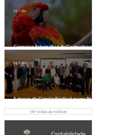
há 1 dia
Concurso fotográfico do Gramadozoo
entra na reta final de inscrições
há 1 dia
Sabores de Canela: Festival ocupa Praça
João Corrêa em setembro
Ver todas as notícias