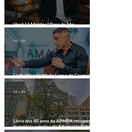
Você Lê Mentes? Pare de Me
Interpretar!
há 1 dia
Laghetto e Instituto Lance de Craque
firmam parceria em Porto Alegre
há 1 dia
Livro dos 40 anos da APMPA recupera a
trajetória coletiva da Advocacia Pública
Municipal