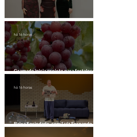
Coluna de Caxias
há 16 horas
Gramado inicia projeto para fortalecer a
Rota do Vinho
há 16 horas
Baixa Sociedade, com Luiz Fernando
Guimarães, chega a Novo Hamburgo