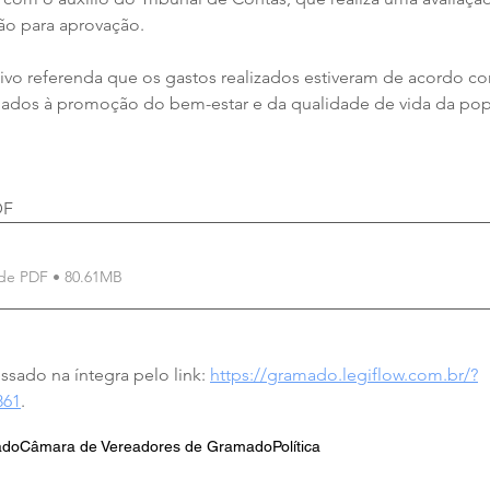
o para aprovação.
tivo referenda que os gastos realizados estiveram de acordo c
inados à promoção do bem-estar e da qualidade de vida da pop
DF
de PDF • 80.61MB
sado na íntegra pelo link: 
https://gramado.legiflow.com.br/?
861
.
ado
Câmara de Vereadores de Gramado
Política