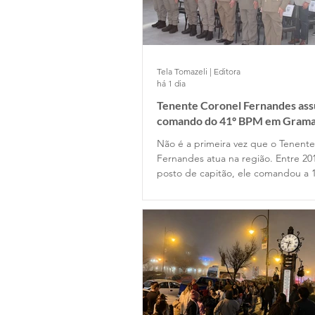
Tela Tomazeli | Editora
há 1 dia
Tenente Coronel Fernandes as
comando do 41º BPM em Gram
Não é a primeira vez que o Tenent
Fernandes atua na região. Entre 20
posto de capitão, ele comandou a 
Companhia de Gramado e depois p
Estado Maior da Unidade. Retornou
permanecendo até 2022, quando o
posto de major na função de subc
do Batalhão.