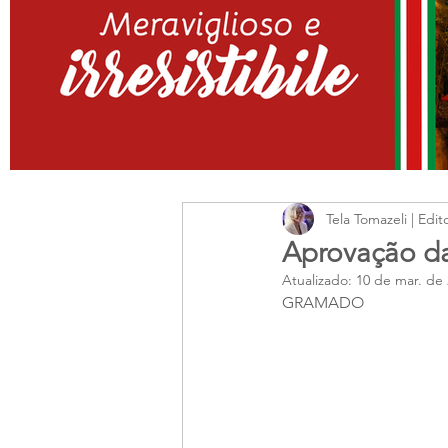
Tela Tomazeli | Edit
Aprovação da
Atualizado:
10 de mar. de
GRAMADO