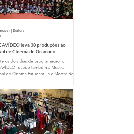
mazeli | Editora
a
AVÍDEO leva 38 produções ao
ival de Cinema de Gramado
te os dois dias de programação, o
AVÍDEO recebe também a Mostra
nal de Cinema Estudantil e a Mostra de
s Universitários, reunindo produções de
entes estados do país ao lado dos
lhos dos alunos gramadenses.