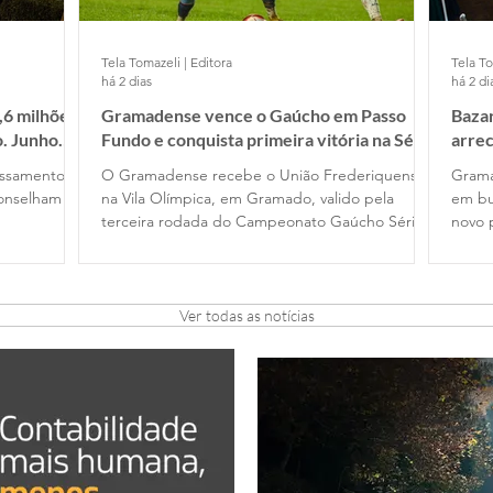
Tela Tomazeli | Editora
Tela To
há 2 dias
há 2 di
,6 milhões
Gramadense vence o Gaúcho em Passo
Bazar
o. Junho
Fundo e conquista primeira vitória na Série
arre
A2
essamento
O Gramadense recebe o União Frederiquense,
Grama
conselham
na Vila Olímpica, em Gramado, valido pela
em bu
terceira rodada do Campeonato Gaúcho Série
novo 
A2
Ver todas as notícias