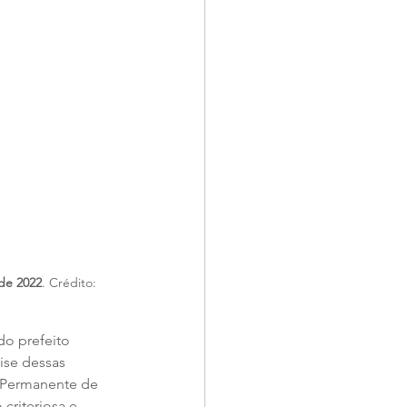
 de 2022
. Crédito: 
o prefeito 
lise dessas 
 Permanente de 
criteriosa e 