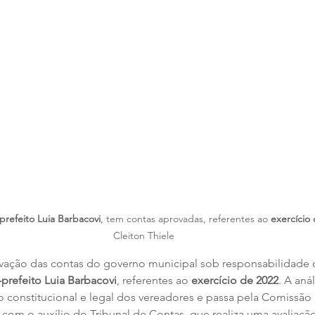
prefeito Luia Barbacovi
, tem contas aprovadas, referentes ao 
exercício
Cleiton Thiele
ovação das contas do governo municipal sob responsabilidade d
-prefeito Luia Barbacovi
, referentes ao 
exercício de 2022
. A aná
 constitucional e legal dos vereadores e passa pela Comissão
om o auxílio do Tribunal de Contas, que realiza uma avaliação 