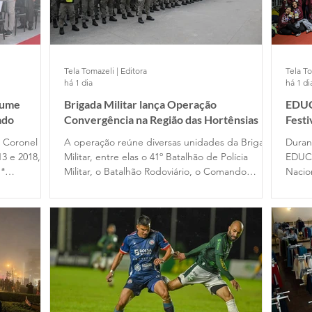
Tela Tomazeli | Editora
Tela To
há 1 dia
há 1 di
sume
Brigada Militar lança Operação
EDUC
ado
Convergência na Região das Hortênsias
Fest
e Coronel
A operação reúne diversas unidades da Brigada
Duran
13 e 2018, no
Militar, entre elas o 41º Batalhão de Polícia
EDUC
1ª
Militar, o Batalhão Rodoviário, o Comando
Nacio
assou pelo
Ambiental, o Comando do Choque e o
Filme
 em 2020,
Departamento de Ensino. Participam das ações
difer
cupou o
dois alunos-oficiais do Curso Superior de Polícia
traba
omandante
Militar e 120 alunos-soldados do Curso Básico
de Formação Policial Militar, das escolas de
Porto Alegre e Montenegro.