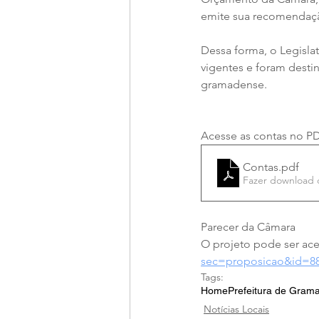
emite sua recomendaçã
Dessa forma, o Legisla
vigentes e foram dest
gramadense.
Acesse as contas no P
Contas
.pdf
Fazer download 
Parecer da Câmara
O projeto pode ser aces
sec=proposicao&id=8
Tags:
Home
Prefeitura de Gram
Notícias Locais