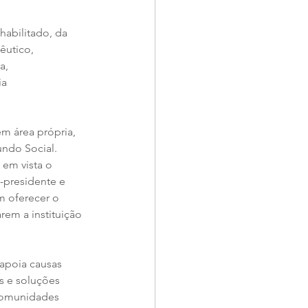
abilitado, da 
êutico, 
a, 
a 
m área própria, 
undo Social. 
em vista o 
-presidente e 
m oferecer o 
rem a instituição 
apoia causas 
s e soluções 
 Comunidades 