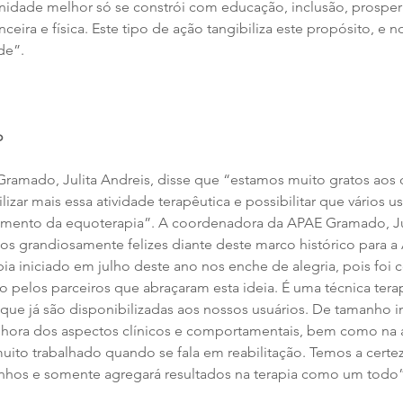
idade melhor só se constrói com educação, inclusão, prosper
ceira e física. Este tipo de ação tangibiliza este propósito, e no
de”.
o
ramado, Julita Andreis, disse que “estamos muito gratos aos 
izar mais essa atividade terapêutica e possibilitar que vários us
amento da equoterapia”. A coordenadora da APAE Gramado, Ju
os grandiosamente felizes diante deste marco histórico para 
ia iniciado em julho deste ano nos enche de alegria, pois foi 
o pelos parceiros que abraçaram esta ideia. É uma técnica tera
 que já são disponibilizadas aos nossos usuários. De tamanho 
hora dos aspectos clínicos e comportamentais, bem como na a
muito trabalhado quando se fala em reabilitação. Temos a certe
anhos e somente agregará resultados na terapia como um todo”