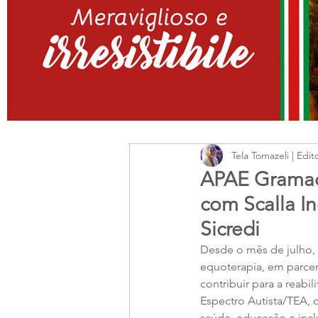
Tela Tomazeli | Edit
APAE Gramado
com Scalla I
Sicredi
Desde o mês de julho,
equoterapia, em parcer
contribuir para a reabi
Espectro Autista/TEA, q
saúde, educação e incl