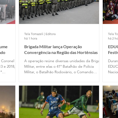
Tela Tomazeli | Editora
Tela To
há 1 hora
há 2 ho
sume
Brigada Militar lança Operação
EDUC
ado
Convergência na Região das Hortênsias
Fest
e Coronel
A operação reúne diversas unidades da Brigada
Duran
13 e 2018, no
Militar, entre elas o 41º Batalhão de Polícia
EDUC
1ª
Militar, o Batalhão Rodoviário, o Comando
Nacio
assou pelo
Ambiental, o Comando do Choque e o
Filme
 em 2020,
Departamento de Ensino. Participam das ações
difer
cupou o
dois alunos-oficiais do Curso Superior de Polícia
traba
omandante
Militar e 120 alunos-soldados do Curso Básico
de Formação Policial Militar, das escolas de
Porto Alegre e Montenegro.