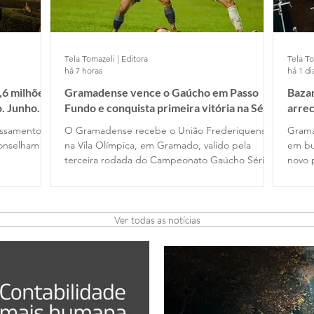
Tela Tomazeli | Editora
Tela To
há 7 horas
há 1 di
,6 milhões
Gramadense vence o Gaúcho em Passo
Bazar
o. Junho
Fundo e conquista primeira vitória na Série
arre
A2
essamento
O Gramadense recebe o União Frederiquense,
Grama
conselham
na Vila Olímpica, em Gramado, valido pela
em bu
terceira rodada do Campeonato Gaúcho Série
novo 
A2
Ver todas as notícias