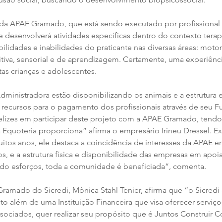
da APAE Gramado, que está sendo executado por profissional h
ue desenvolverá atividades específicas dentro do contexto terap
bilidades e inabilidades do praticante nas diversas áreas: motor
iva, sensorial e de aprendizagem. Certamente, uma experiênci
tas crianças e adolescentes.
ministradora estão disponibilizando os animais e a estrutura e
s recursos para o pagamento dos profissionais através de seu F
lizes em participar deste projeto com a APAE Gramado, tendo 
 Equoteria proporciona” afirma o empresário Irineu Dressel. Ex
itos anos, ele destaca a coincidência de interesses da APAE e
os, e a estrutura física e disponibilidade das empresas em apoia
do esforços, toda a comunidade é beneficiada”, comenta.
ramado do Sicredi, Mônica Stahl Tenier, afirma que “o Sicredi 
o além de uma Instituição Financeira que visa oferecer serviço
associados, quer realizar seu propósito que é Juntos Construir