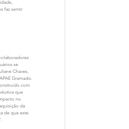
idade, 
s faz sentir 
colaboradores 
uários se 
liane Chaves, 
a APAE Gramado. 
construído com 
pêutica que 
impacto no 
quisição da 
za de que este 
.