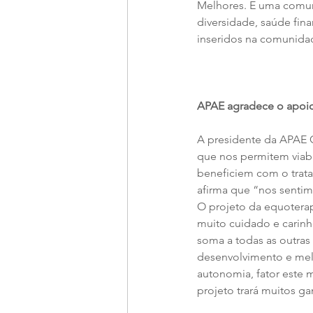
Melhores. E uma comun
diversidade, saúde finan
inseridos na comunida
APAE agradece o apoi
A presidente da APAE G
que nos permitem viabil
beneficiem com o trat
afirma que “nos sentim
O projeto da equoterap
muito cuidado e carinh
soma a todas as outras
desenvolvimento e mel
autonomia, fator este 
projeto trará muitos g