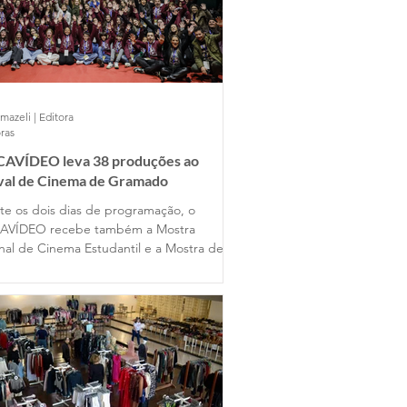
mazeli | Editora
ras
AVÍDEO leva 38 produções ao
ival de Cinema de Gramado
te os dois dias de programação, o
AVÍDEO recebe também a Mostra
nal de Cinema Estudantil e a Mostra de
s Universitários, reunindo produções de
entes estados do país ao lado dos
lhos dos alunos gramadenses.