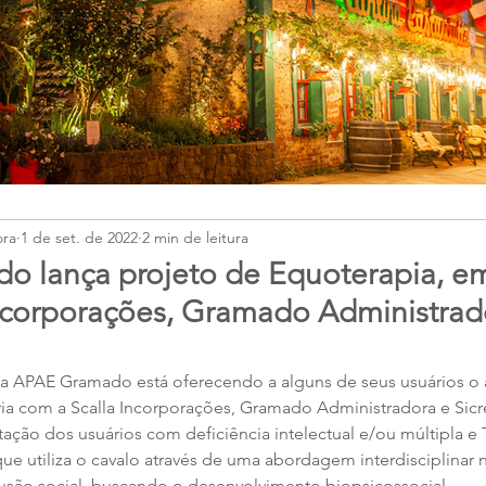
ora
1 de set. de 2022
2 min de leitura
 lança projeto de Equoterapia, em
ncorporações, Gramado Administrad
 a APAE Gramado está oferecendo a alguns de seus usuários o
ia com a Scalla Incorporações, Gramado Administradora e Sicre
litação dos usuários com deficiência intelectual e/ou múltipla e
ue utiliza o cavalo através de uma abordagem interdisciplinar n
usão social, buscando o desenvolvimento biopsicossocial.