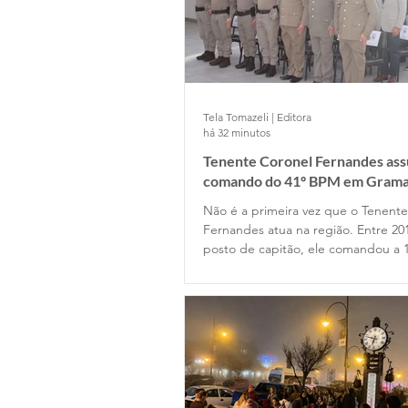
Tela Tomazeli | Editora
há 32 minutos
Tenente Coronel Fernandes as
comando do 41º BPM em Gram
Não é a primeira vez que o Tenent
Fernandes atua na região. Entre 20
posto de capitão, ele comandou a 
Companhia de Gramado e depois p
Estado Maior da Unidade. Retornou
permanecendo até 2022, quando o
posto de major na função de subc
do Batalhão.