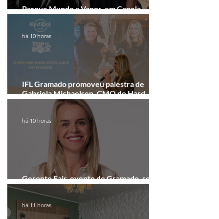
Parque Mundo a Vapor, em Canela,
recebe festival eletrônico em agosto
há 10 horas
IFL Gramado promoveu palestra de
Gabriela Michaelsen, CMO do Hard
Rock Cafe Gramado
há 10 horas
Geronto Fair, evento de Gramado, será
realizada em formato digital
há 11 horas