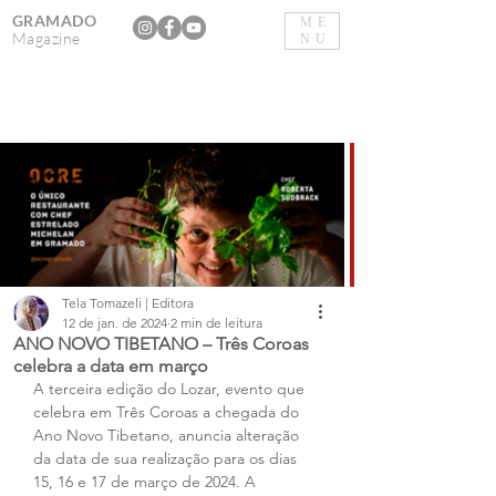
GRAMADO
ME
Magazine
NU
Tela Tomazeli | Editora
12 de jan. de 2024
2 min de leitura
ANO NOVO TIBETANO – Três Coroas
celebra a data em março
A terceira edição do Lozar, evento que 
celebra em Três Coroas a chegada do 
Ano Novo Tibetano, anuncia alteração 
da data de sua realização para os dias 
15, 16 e 17 de março de 2024. A 