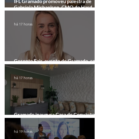
IFL Gramado promoveu palestra de
Gabriela Michaelsen, CMO do Hard
Rock Cafe Gramado
há 17 horas
Geronto Fair, evento de Gramado, será
realizada em formato digital
há 17 horas
Gramado inaugura Casa de Convivência
dedicada às mulheres
há 19 horas