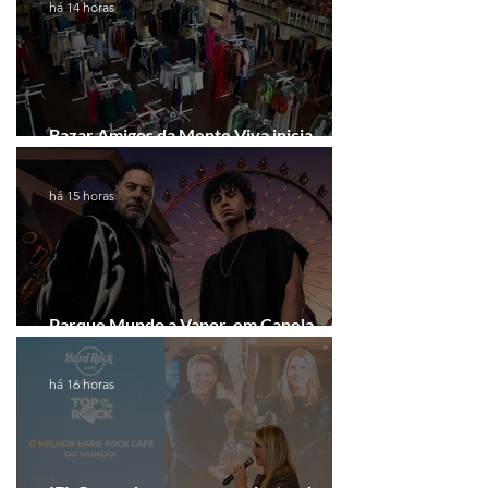
há 14 horas
Bazar Amigos da Mente Viva inicia
arrecadação em Gramado e Canela
há 15 horas
Parque Mundo a Vapor, em Canela,
recebe festival eletrônico em agosto
há 16 horas