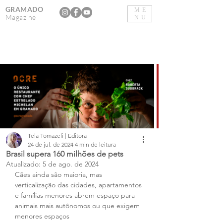
GRAMADO
ME
Magazine
NU
Tela Tomazeli | Editora
24 de jul. de 2024
4 min de leitura
Brasil supera 160 milhões de pets
Atualizado:
5 de ago. de 2024
Cães ainda são maioria, mas 
verticalização das cidades, apartamentos 
e famílias menores abrem espaço para 
animais mais autônomos ou que exigem 
menores espaços