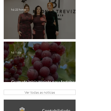
Gaúcha para falar de expansão
há 22 horas
Coluna de Caxias
há 1 dia
Gramado inicia projeto para fortalecer a
Rota do Vinho
Ver todas as notícias