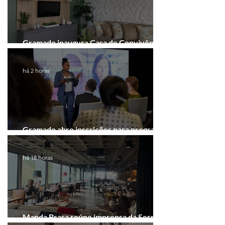
Gramado inaugura Casa de Convivência
dedicada às mulheres
há 2 horas
Gramado abre inscrições para programa
gratuito de inovação
há 18 horas
Manda Brasa reúne imprensa da Serra