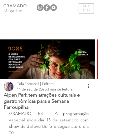
GRAMADO
ME
Magazine
NU
Tela Tomazeli | Editora
11 de set. de 2025
3 min de leitura
Alpen Park tem atrações culturais e
gastronômicas para a Semana
Farroupilha
GRAMADO, RS - A programação 
especial inicia dia 13 de setembro com 
show de Juliano Bolfe e segue até o dia 
20.