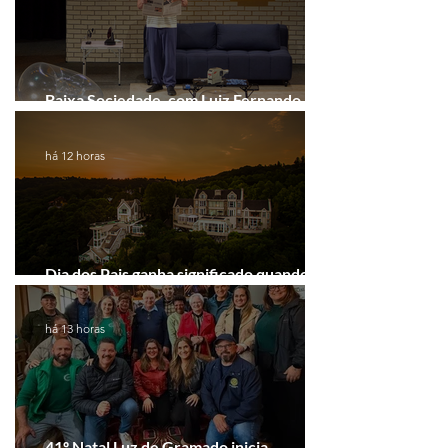
Baixa Sociedade, com Luiz Fernando
Guimarães, chega a Novo Hamburgo
há 12 horas
Dia dos Pais ganha significado quando o
presente é viver experiências juntos
há 13 horas
41º Natal Luz de Gramado inicia