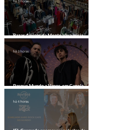
há 3 horas
Bazar Amigos da Mente Viva inicia
arrecadação em Gramado e Canela
há 3 horas
Parque Mundo a Vapor, em Canela,
recebe festival eletrônico em agosto
há 4 horas