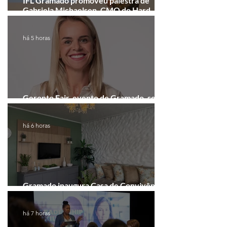
IFL Gramado promoveu palestra de
Gabriela Michaelsen, CMO do Hard
Rock Cafe Gramado
há 5 horas
Geronto Fair, evento de Gramado, será
realizada em formato digital
há 6 horas
Gramado inaugura Casa de Convivência
dedicada às mulheres
há 7 horas