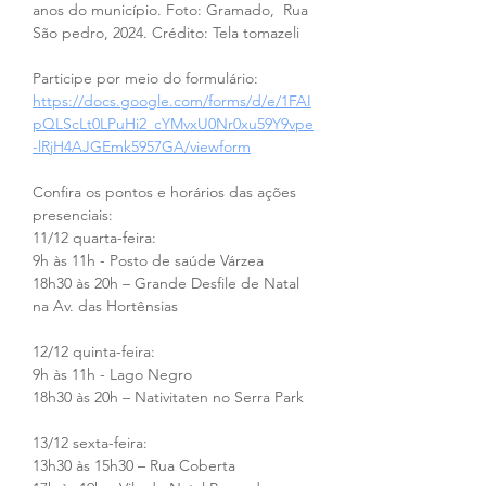
anos do município. Foto: Gramado,  Rua 
São pedro, 2024. Crédito: Tela tomazeli
Participe por meio do formulário: 
https://docs.google.com/forms/d/e/1FAI
pQLScLt0LPuHi2_cYMvxU0Nr0xu59Y9vpe
-lRjH4AJGEmk5957GA/viewform
Confira os pontos e horários das ações 
presenciais:
11/12 quarta-feira:
9h às 11h - Posto de saúde Várzea
18h30 às 20h – Grande Desfile de Natal 
na Av. das Hortênsias
12/12 quinta-feira:
9h às 11h - Lago Negro
18h30 às 20h – Nativitaten no Serra Park 
13/12 sexta-feira:
13h30 às 15h30 – Rua Coberta 