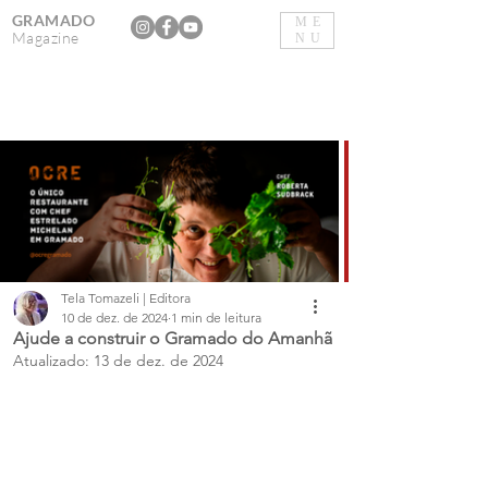
GRAMADO
ME
Magazine
NU
Tela Tomazeli | Editora
10 de dez. de 2024
1 min de leitura
Ajude a construir o Gramado do Amanhã
Atualizado:
13 de dez. de 2024