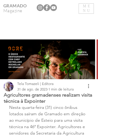
GRAMADO
ME
Magazine
NU
Tela Tomazeli | Editora
31 de ago. de 2023
1 min de leitura
Agricultores gramadenses realizam visita
técnica à Expointer
Nesta quarta-feira (31) cinco ônibus 
lotados saíram de Gramado em direção 
ao município de Esteio para uma visita 
técnica na 46ª Expointer. Agricultores e 
servidores da Secretaria da Agricultura 