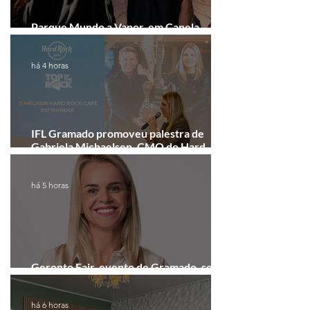
Parque Mundo a Vapor, em Canela,
recebe festival eletrônico em agosto
há 4 horas
IFL Gramado promoveu palestra de
Gabriela Michaelsen, CMO do Hard
Rock Cafe Gramado
há 5 horas
Geronto Fair, evento de Gramado, será
realizada em formato digital
há 6 horas