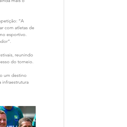
ainda mais o 
petição: “A 
r com atletas de 
smo esportivo. 
dor”. 
tivais, reunindo 
esso do torneio. 
o um destino 
infraestrutura 