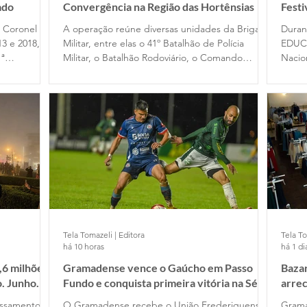
ado
Convergência na Região das Hortênsias
Fest
e Coronel
A operação reúne diversas unidades da Brigada
Duran
13 e 2018, no
Militar, entre elas o 41º Batalhão de Polícia
EDUC
1ª
Militar, o Batalhão Rodoviário, o Comando
Nacio
assou pelo
Ambiental, o Comando do Choque e o
Filme
 em 2020,
Departamento de Ensino. Participam das ações
difer
cupou o
dois alunos-oficiais do Curso Superior de Polícia
traba
omandante
Militar e 120 alunos-soldados do Curso Básico
de Formação Policial Militar, das escolas de
Porto Alegre e Montenegro.
Tela Tomazeli | Editora
Tela To
há 10 horas
há 1 di
,6 milhões
Gramadense vence o Gaúcho em Passo
Bazar
o. Junho
Fundo e conquista primeira vitória na Série
arre
A2
essamento
O Gramadense recebe o União Frederiquense,
Grama