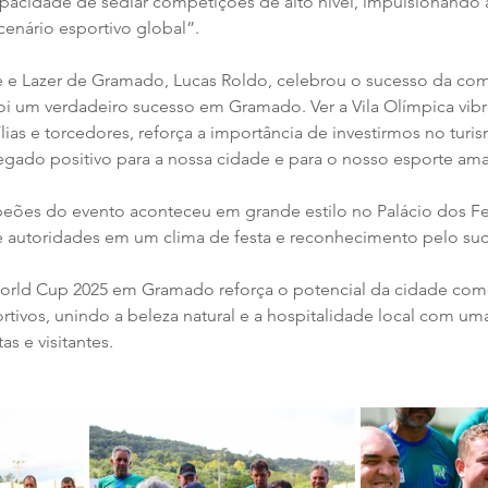
acidade de sediar competições de alto nível, impulsionando 
nário esportivo global”.
e e Lazer de Gramado, Lucas Roldo, celebrou o sucesso da com
i um verdadeiro sucesso em Gramado. Ver a Vila Olímpica vibra
ílias e torcedores, reforça a importância de investirmos no turi
egado positivo para a nossa cidade e para o nosso esporte ama
ões do evento aconteceu em grande estilo no Palácio dos Fes
 e autoridades em um clima de festa e reconhecimento pelo suc
World Cup 2025 em Gramado reforça o potencial da cidade com
rtivos, unindo a beleza natural e a hospitalidade local com uma 
as e visitantes.