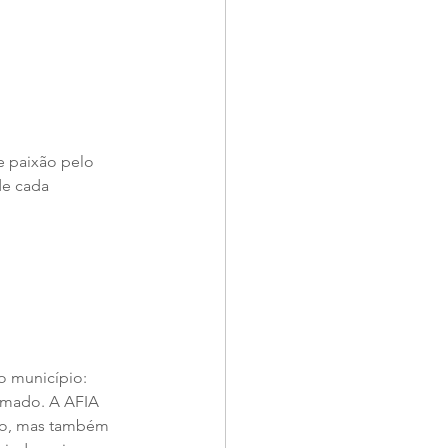
e paixão pelo 
e cada 
o município: 
amado. A AFIA 
vo, mas também 