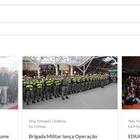
Tela Tomazeli | Editora
Tela To
há 3 horas
há 4 ho
sume
Brigada Militar lança Operação
EDUC