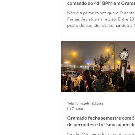
comando do 41º BPM em Gram
Não é a primeira vez que o Tenent
Fernandes atua na região. Entre 20
posto de capitão, ele comandou a 
Companhia de Gramado e depois p
Estado Maior da Unidade. Retornou
permanecendo até 2022, quando o
posto de major na função de subc
do Batalhão.
Tela Tomazeli | Editora
há 7 horas
Gramado fecha semestre com 5
de pernoites e turismo aquecid
desponta!
Desde 2026,metodologias no proc