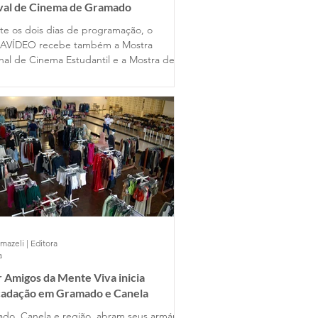
ival de Cinema de Gramado
te os dois dias de programação, o
AVÍDEO recebe também a Mostra
nal de Cinema Estudantil e a Mostra de
s Universitários, reunindo produções de
entes estados do país ao lado dos
lhos dos alunos gramadenses.
mazeli | Editora
a
 Amigos da Mente Viva inicia
cadação em Gramado e Canela
do, Canela e região, abram seus armários