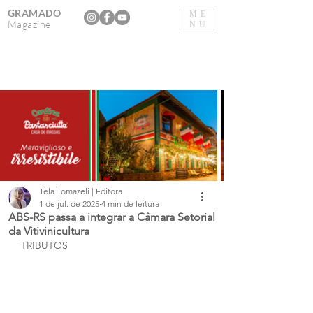
GRAMADO
ME
Magazine
NU
Tela Tomazeli | Editora
1 de jul. de 2025
4 min de leitura
ABS-RS passa a integrar a Câmara Setorial
da Vitivinicultura
TRIBUTOS