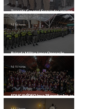
Tenente Coronel Fernandes assume
comando do 41º BPM em Gramado
há 14 horas
Brigada Militar lança Operação
Convergência na Região das Hortênsias
há 15 horas
EDUCAVÍDEO leva 38 produções ao
Festival de Cinema de Gramado
há 17 horas