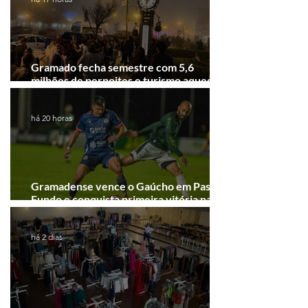
Gramado fecha semestre com 5,6
milhões de pernoites e turismo aquecido.
Junho desponta!
há 20 horas
Gramadense vence o Gaúcho em Passo
Fundo e conquista primeira vitória na
Série A2
há 2 dias