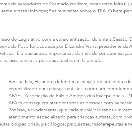
ara de Vereadores de Gramado realizará, nesta terça-feira (2),
o tema e trazer informações relevantes sobre o TEA. O bate-pa
so do Legislativo com a conscientização, durante a Sessão Or
Tribuna do Povo foi ocupada por Elizandro Viana, presidente da
utistas. Ele destacou a importância do mês de conscientização
 na assistência às pessoas autistas em Gramado.
Em sua fala, Elizandro defendeu a criação de um centro d
especializado para crianças autistas, como um complemen
APAE – Associação de Pais e Amigos dos Excepcionais. “
APAEs conseguem atender todas as pessoas com necessida
Por isso, é fundamental que cada município tenha um cent
atendimento especializado para crianças autistas, com pro
tas ocupacionais, psicólogos, psiquiatras, fisioterapeutas e n