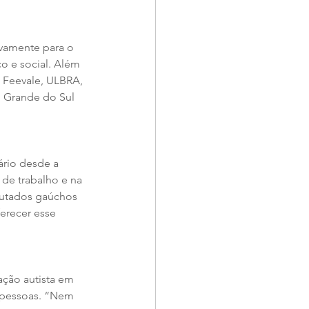
ivamente para o 
o e social. Além 
 Feevale, ULBRA, 
o Grande do Sul 
ário desde a 
de trabalho e na 
putados gaúchos 
erecer esse 
ação autista em 
 pessoas. “Nem 