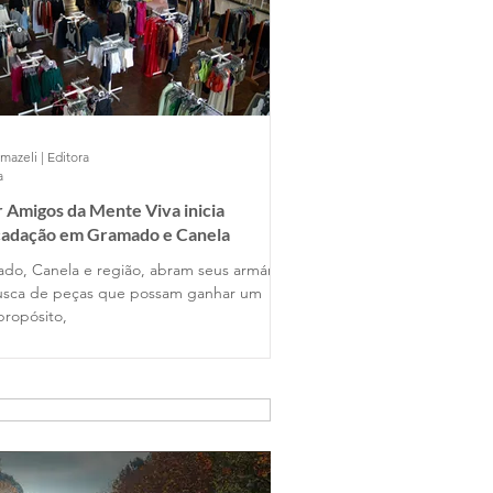
mazeli | Editora
a
 Amigos da Mente Viva inicia
cadação em Gramado e Canela
do, Canela e região, abram seus armários
sca de peças que possam ganhar um
propósito,