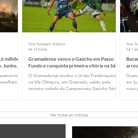
Porto Alegre e Montenegro.
Tela Tomazeli | Editora
Tela To
há 14 horas
há 1 di
,6 milhões
Gramadense vence o Gaúcho em Passo
Bazar
o. Junho
Fundo e conquista primeira vitória na Série
arre
A2
essamento
O Gramadense recebe o União Frederiquense,
Grama
conselham
na Vila Olímpica, em Gramado, valido pela
em bu
terceira rodada do Campeonato Gaúcho Série
novo 
A2
Ver todas as notícias