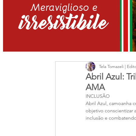
Tela Tomazeli | Edit
Abril Azul: 
AMA
INCLUSÃO
Abril Azul, camoanha 
objetivo conscientizar
inclusão e combatendo