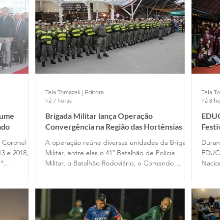
Tela Tomazeli | Editora
Tela To
há 7 horas
há 8 ho
sume
Brigada Militar lança Operação
EDUC
ado
Convergência na Região das Hortênsias
Fest
e Coronel
A operação reúne diversas unidades da Brigada
Duran
13 e 2018, no
Militar, entre elas o 41º Batalhão de Polícia
EDUC
1ª
Militar, o Batalhão Rodoviário, o Comando
Nacio
assou pelo
Ambiental, o Comando do Choque e o
Filme
 em 2020,
Departamento de Ensino. Participam das ações
difer
cupou o
dois alunos-oficiais do Curso Superior de Polícia
traba
omandante
Militar e 120 alunos-soldados do Curso Básico
de Formação Policial Militar, das escolas de