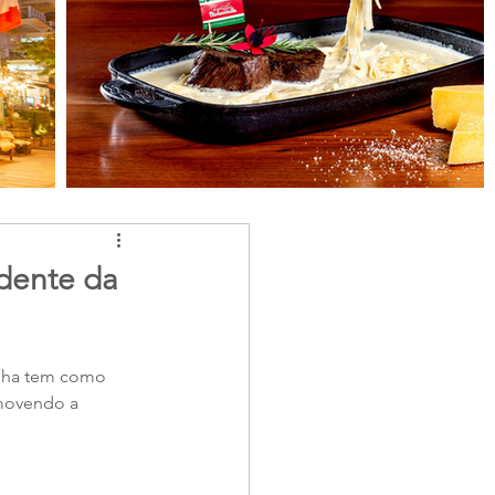
idente da
anha tem como 
omovendo a 