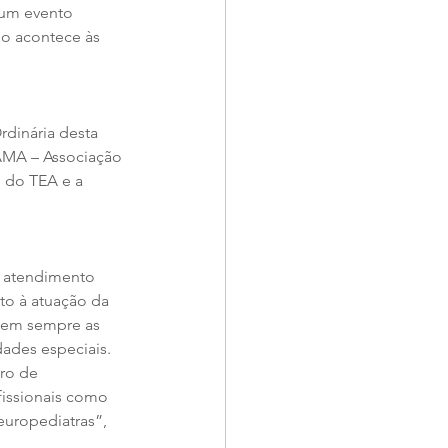
 um evento 
po acontece às 
dinária desta 
 AMA – Associação 
 do TEA e a 
e atendimento 
to à atuação da 
Nem sempre as 
des especiais. 
ro de 
fissionais como 
europediatras”, 