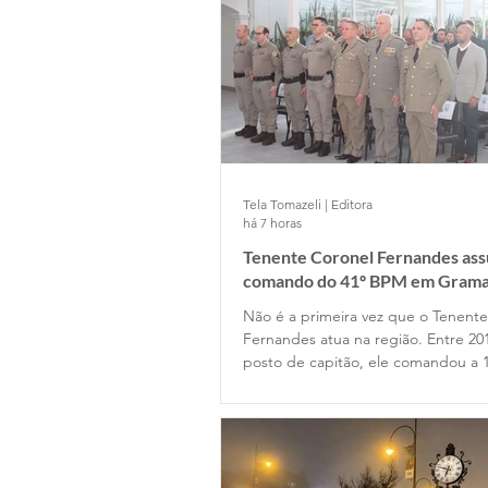
Tela Tomazeli | Editora
há 7 horas
Tenente Coronel Fernandes as
comando do 41º BPM em Gram
Não é a primeira vez que o Tenent
Fernandes atua na região. Entre 20
posto de capitão, ele comandou a 
Companhia de Gramado e depois p
Estado Maior da Unidade. Retornou
permanecendo até 2022, quando o
posto de major na função de subc
do Batalhão.