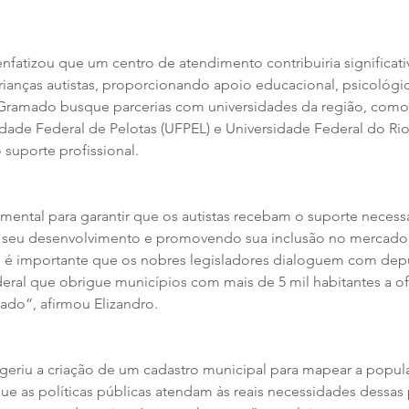
fatizou que um centro de atendimento contribuiria significat
ianças autistas, proporcionando apoio educacional, psicológic
 Gramado busque parcerias com universidades da região, como
idade Federal de Pelotas (UFPEL) e Universidade Federal do Ri
 suporte profissional.
amental para garantir que os autistas recebam o suporte necess
m seu desenvolvimento e promovendo sua inclusão no mercado 
, é importante que os nobres legisladores dialoguem com de
deral que obrigue municípios com mais de 5 mil habitantes a of
ado”, afirmou Elizandro.
geriu a criação de um cadastro municipal para mapear a popul
e as políticas públicas atendam às reais necessidades dessas