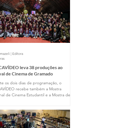
mazeli | Editora
ras
AVÍDEO leva 38 produções ao
ival de Cinema de Gramado
te os dois dias de programação, o
AVÍDEO recebe também a Mostra
nal de Cinema Estudantil e a Mostra de
s Universitários, reunindo produções de
entes estados do país ao lado dos
lhos dos alunos gramadenses.