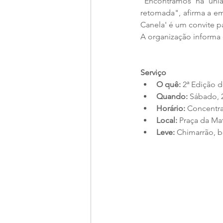
"Encontramos na uniã
retomada", afirma a e
Canela' é um convite p
A organização informa 
Serviço
O quê:
 2ª Edição 
Quando:
 Sábado, 
Horário:
 Concentra
Local:
 Praça da Ma
Leve:
 Chimarrão, b