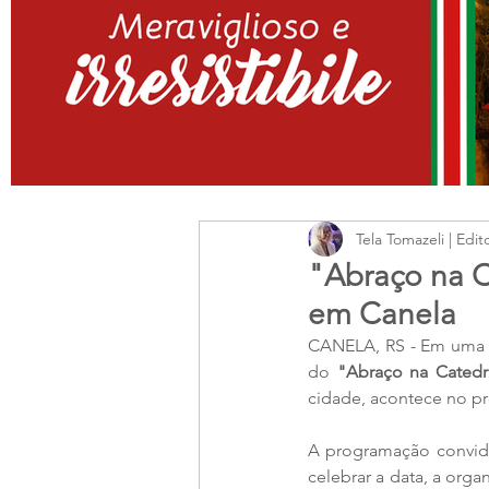
Tela Tomazeli | Edit
"Abraço na C
em Canela
CANELA, RS - Em uma v
do 
"Abraço na Catedr
cidade, acontece no pr
A programação convida
celebrar a data, a orga