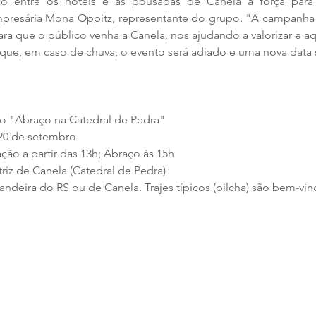
o entre os hotéis e as pousadas de Canela a força para i
mpresária Mona Oppitz, representante do grupo. "A campanha 
ara que o público venha a Canela, nos ajudando a valorizar e a
que, em caso de chuva, o evento será adiado e uma nova data
do "Abraço na Catedral de Pedra"
20 de setembro
ção a partir das 13h; Abraço às 15h
triz de Canela (Catedral de Pedra)
andeira do RS ou de Canela. Trajes típicos (pilcha) são bem-vin