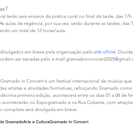
as?
l terão seis ensaios da prática coral no final da tarde, das 17h
As aulas de regência, por sua vez, serão durante as tardes, das 
ndo um total de 12 horas/aula.
 divulgados em breve pela organização pelo 
site oficial
. Dúvida
 podem ser sanadas pelo e-mail gramadoinconcert2025@gmail.
 Gramado in Concert é um festival internacional de música qu
es artistas e atividades formativas, reforçando Gramado como
décima primeira edição, acontecerá entre os dias 01 a 08 de fev
to acontecerão no Expogramado e na Rua Coberta, com atrações
o completa será divulgada em breve.
a de Gramado
Arte e Cultura
Gramado In Concert