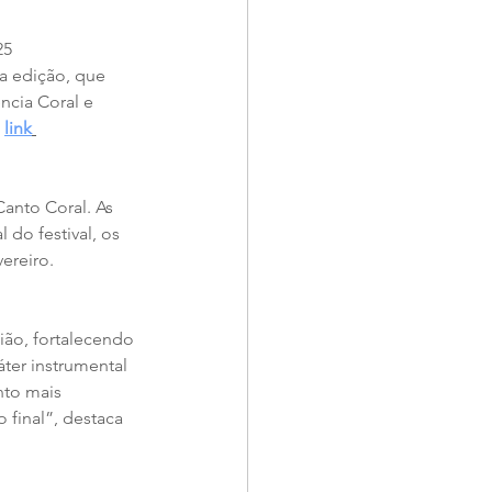
25
a edição, que 
ncia Coral e 
 
link
Canto Coral. As 
 do festival, os 
ereiro. 
ião, fortalecendo 
áter instrumental 
nto mais 
 final”, destaca 