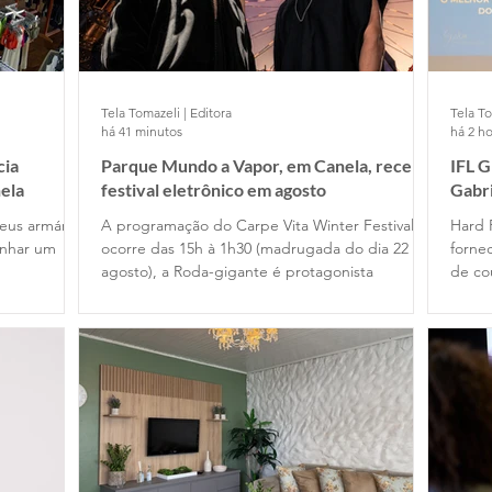
Tela Tomazeli | Editora
Tela To
há 41 minutos
há 2 ho
cia
Parque Mundo a Vapor, em Canela, recebe
IFL 
ela
festival eletrônico em agosto
Gabr
Cafe
eus armários
A programação do Carpe Vita Winter Festival
Hard 
anhar um
ocorre das 15h à 1h30 (madrugada do dia 22 de
fornec
agosto), a Roda-gigante é protagonista
de co