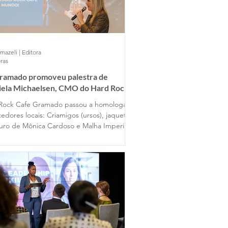
mazeli | Editora
ras
Gramado promoveu palestra de
iela Michaelsen, CMO do Hard Rock
 Gramado
Rock Cafe Gramado passou a homologar
edores locais: Criamigos (ursos), jaquetas
uro de Mônica Cardoso e Malha Imperial