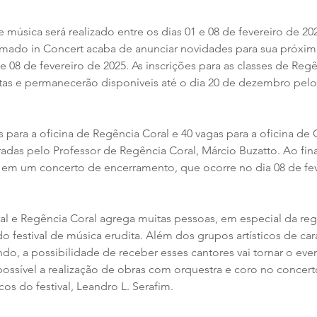
de música será realizado entre os dias 01 e 08 de fevereiro de 20
mado in Concert acaba de anunciar novidades para sua próxim
 e 08 de fevereiro de 2025. As inscrições para as classes de Regê
tas e permanecerão disponíveis até o dia 20 de dezembro pelo
 para a oficina de Regência Coral e 40 vagas para a oficina de 
radas pelo Professor de Regência Coral, Márcio Buzatto. Ao final
 em um concerto de encerramento, que ocorre no dia 08 de fev
al e Regência Coral agrega muitas pessoas, em especial da reg
do festival de música erudita. Além dos grupos artísticos de car
ndo, a possibilidade de receber esses cantores vai tornar o eve
ossível a realização de obras com orquestra e coro no concerto
cos do festival, Leandro L. Serafim.