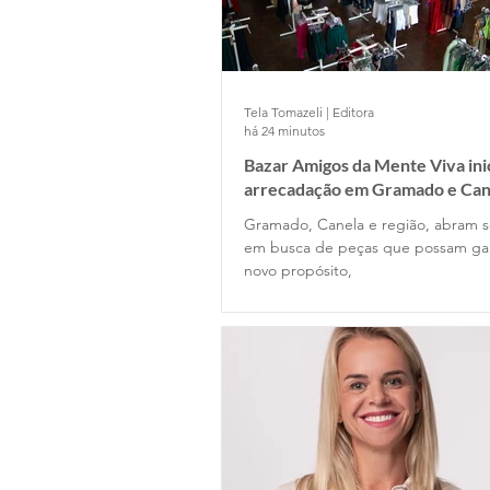
Tela Tomazeli | Editora
há 24 minutos
Bazar Amigos da Mente Viva ini
arrecadação em Gramado e Can
Gramado, Canela e região, abram s
em busca de peças que possam g
novo propósito,