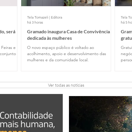
Tela Tomazeli | Editora
Tela To
há 3 horas
há 5 ho
o, será
Gramado inaugura Casa de Convivência
Gram
dedicada às mulheres
gratu
 Feiras e
O novo espaço público é voltado ao
Gratui
conjunto
acolhimento, apoio e desenvolvimento das
negóc
mulheres e da comunidade local.
perso
Ver todas as notícias