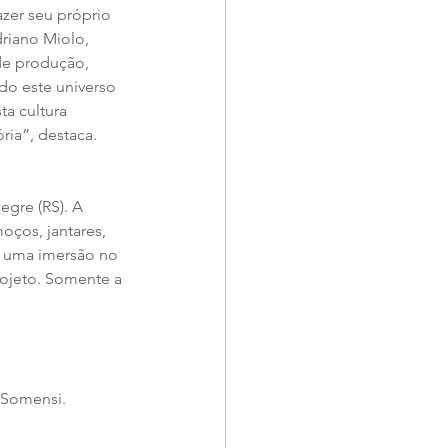
zer seu próprio 
riano Miolo, 
de produção, 
do este universo 
a cultura 
ria”, destaca.
egre (RS). A 
ços, jantares, 
r uma imersão no 
ojeto. Somente a 
 Somensi.