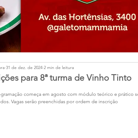
ora
31 de dez. de 2024
2 min de leitura
ições para 8ª turma de Vinho Tinto
rogramação começa em agosto com módulo teórico e prático s
edos. Vagas serão preenchidas por ordem de inscrição