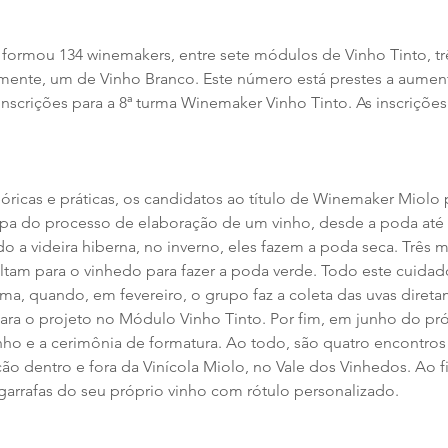
formou 134 winemakers, entre sete módulos de Vinho Tinto, tr
ente, um de Vinho Branco. Este número está prestes a aumenta
 inscrições para a 8ª turma Winemaker Vinho Tinto. As inscrições
ricas e práticas, os candidatos ao título de Winemaker Miolo 
apa do processo de elaboração de um vinho, desde a poda até 
 a videira hiberna, no inverno, eles fazem a poda seca. Três m
oltam para o vinhedo para fazer a poda verde. Todo este cuida
ma, quando, em fevereiro, o grupo faz a coleta das uvas diret
para o projeto no Módulo Vinho Tinto. Por fim, em junho do pr
nho e a cerimônia de formatura. Ao todo, são quatro encontros
o dentro e fora da Vinícola Miolo, no Vale dos Vinhedos. Ao fi
 garrafas do seu próprio vinho com rótulo personalizado.