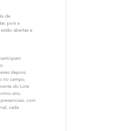
ês de 
r, pois a 
 estão abertas e 
participam 
o 
eses depois, 
do no campo, 
amente do Lote 
óximo ano, 
 presenciais, com 
nal, cada 