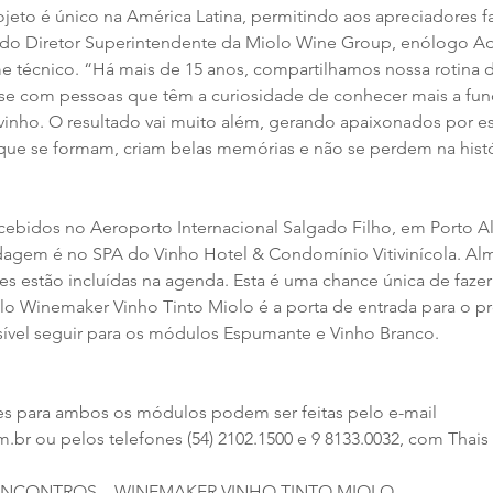
jeto é único na América Latina, permitindo aos apreciadores fa
do Diretor Superintendente da Miolo Wine Group, enólogo Ad
 técnico. “Há mais de 15 anos, compartilhamos nossa rotina 
tise com pessoas que têm a curiosidade de conhecer mais a fun
vinho. O resultado vai muito além, gerando apaixonados por est
que se formam, criam belas memórias e não se perdem na histó
ecebidos no Aeroporto Internacional Salgado Filho, em Porto Al
gem é no SPA do Vinho Hotel & Condomínio Vitivinícola. Almo
es estão incluídas na agenda. Esta é uma chance única de faze
 Winemaker Vinho Tinto Miolo é a porta de entrada para o pr
ssível seguir para os módulos Espumante e Vinho Branco.
es para ambos os módulos podem ser feitas pelo e-mail 
r ou pelos telefones (54) 2102.1500 e 9 8133.0032, com Thais
CONTROS – WINEMAKER VINHO TINTO MIOLO