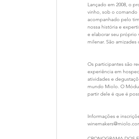
Lançado em 2008, o pro
vinho, sob o comando 
acompanhado pelo time
nossa história e exper
e elaborar seu próprio 
milenar. São amizades 
Os participantes são r
experiência em hospeda
atividades e degustaçõ
mundo Miolo. O Módulo
partir dele é que é po
Informações e inscriçõ
winemakers@miolo.com.b
CRONOGRAMA DOS EN