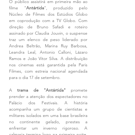
O público assistirá em primeira mão ao 
filme "
Antártida
", produzido pelo 
Núcleo de Filmes dos Estúdios Globo 
em coprodução com a TV Globo. Com 
direção de Bruno Safadi e roteiro 
assinado por Claudia Jouvin, o suspense 
traz um elenco de peso liderado por 
Andrea Beltrão, Marina Ruy Barbosa, 
Leandra Leal, Antonio Calloni, Lázaro 
Ramos e João Vitor Silva. A distribuição 
nos cinemas está garantida pela Paris 
Filmes, com estreia nacional agendada 
para o dia 17 de setembro.
A 
trama de "Antártida" 
promete 
prender a atenção dos espectadores no 
Palácio dos Festivais. A história 
acompanha um grupo de cientistas e 
militares isolados em uma base brasileira 
no continente gelado, prestes a 
enfrentar um inverno rigoroso. A 
calmaria termina logo na primeira noite, 