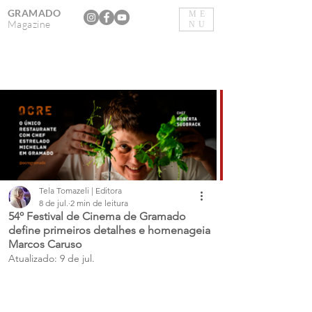
GRAMADO
ME
Magazine
NU
Tela Tomazeli | Editora
8 de jul.
2 min de leitura
54º Festival de Cinema de Gramado
define primeiros detalhes e homenageia
Marcos Caruso
Atualizado:
9 de jul.