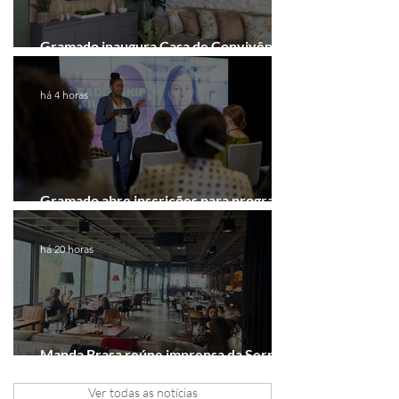
Gramado inaugura Casa de Convivência
dedicada às mulheres
há 4 horas
Gramado abre inscrições para programa
gratuito de inovação
há 20 horas
Manda Brasa reúne imprensa da Serra
Gaúcha para falar de expansão
Ver todas as notícias