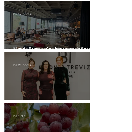
gratuito de inovação
há 17 horas
Manda Brasa reúne imprensa da Serra
Gaúcha para falar de expansão
há 21 horas
Coluna de Caxias
há 1 dia