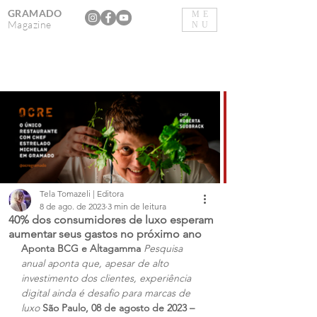
GRAMADO
ME
Magazine
NU
Tela Tomazeli | Editora
8 de ago. de 2023
3 min de leitura
40% dos consumidores de luxo esperam
aumentar seus gastos no próximo ano
Aponta BCG e Altagamma
Pesquisa 
anual aponta que, apesar de alto 
investimento dos clientes, experiência 
digital ainda é desafio para marcas de 
luxo
São Paulo, 08 de agosto de 2023 –