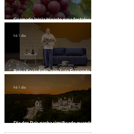
Gramado inicia projeto para fortalecer a
Rota do Vinho
há 1 dia
Baixa Sociedade, com Luiz Fernando
Guimarães, chega a Novo Hamburgo
há 1 dia
Dia dos Pais ganha significado quando o
presente é viver experiências juntos