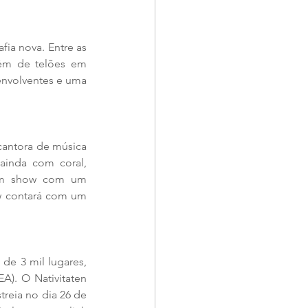
ia nova. Entre as 
ém de telões em 
nvolventes e uma 
 cantora de música 
ainda com coral, 
É um show com um 
ow contará com um 
de 3 mil lugares, 
A). O Nativitaten 
reia no dia 26 de 