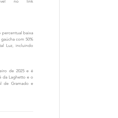
outubro. O calendário completo do espetáculo está disponível no link 
 percentual baixa 
ia gaúcha com 50% 
 Luz, incluindo 
iro de 2025 e é 
 da Laghetto e o 
al de Gramado e 