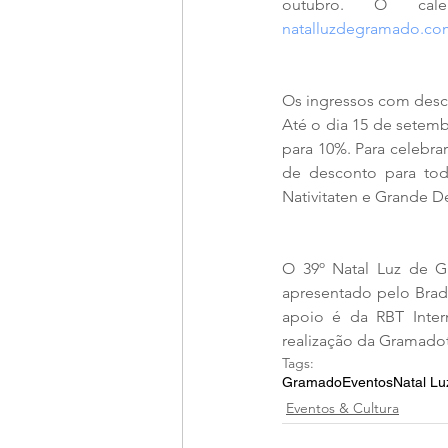
natalluzdegramado.com.
Os ingressos com desco
Até o dia 15 de setemb
para 10%. Para celebra
de desconto para tod
Nativitaten e Grande De
O 39º Natal Luz de G
apresentado pelo Brad
apoio é da RBT Inte
realização da Gramadot
Tags:
Gramado
Eventos
Natal Lu
Eventos & Cultura