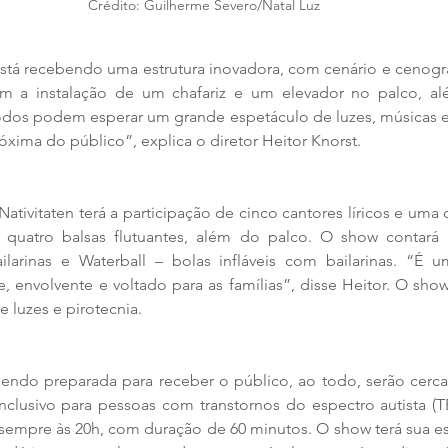
Crédito: Guilherme Severo/Natal Luz
stá recebendo uma estrutura inovadora, com cenário e cenograf
m a instalação de um chafariz e um elevador no palco, al
odos podem esperar um grande espetáculo de luzes, músicas e
óxima do público”, explica o diretor Heitor Knorst.
 Nativitaten terá a participação de cinco cantores líricos e uma
 quatro balsas flutuantes, além do palco. O show contará 
bailarinas e Waterball – bolas infláveis com bailarinas. “
, envolvente e voltado para as famílias”, disse Heitor. O sh
e luzes e pirotecnia.
sendo preparada para receber o público, ao todo, serão cerca 
clusivo para pessoas com transtornos do espectro autista (TE
 sempre às 20h, com duração de 60 minutos. O show terá sua est