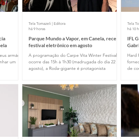
Tela Tomazeli | Editora
Tela To
há 9 horas
há 10 
cia
Parque Mundo a Vapor, em Canela, recebe
IFL 
ela
festival eletrônico em agosto
Gabr
Cafe
eus armários
A programação do Carpe Vita Winter Festival
Hard 
anhar um
ocorre das 15h à 1h30 (madrugada do dia 22 de
fornec
agosto), a Roda-gigante é protagonista
de co