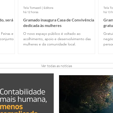
Tela Tomazeli | Editora
Tela To
há 12 horas
há 13 
o, será
Gramado inaugura Casa de Convivência
Gram
dedicada às mulheres
gratu
 Feiras e
O novo espaço público é voltado ao
Gratui
conjunto
acolhimento, apoio e desenvolvimento das
negóc
mulheres e da comunidade local.
perso
Ver todas as notícias