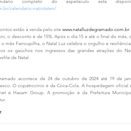
br/calendario-nativitaten/
ntos estão à venda pelo site 
www.natalluzdegramado.com.br
ro, o desconto é de 15%. Após o dia 15 e até o final do mês, o
r o mês Farroupilha, o Natal Luz celebra o orgulho e resiliênc
os os gaúchos nos ingressos das grandes atrações do Natal
sfile de Natal.
ramado acontece de 24 de outubro de 2024 até 19 de jane
esco. O copatrocínio é da Coca-Cola. A hospedagem oficial é
rnet e Hasam Group. A promoção é da Prefeitura Municip
ur.
z