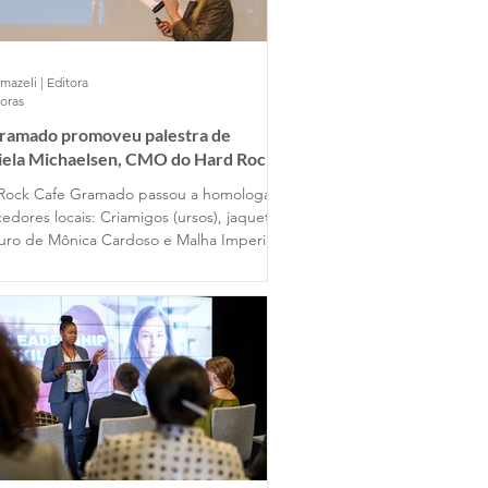
mazeli | Editora
horas
Gramado promoveu palestra de
iela Michaelsen, CMO do Hard Rock
 Gramado
Rock Cafe Gramado passou a homologar
edores locais: Criamigos (ursos), jaquetas
uro de Mônica Cardoso e Malha Imperial