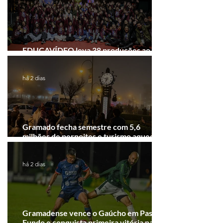
EDUCAVÍDEO leva 38 produções ao
Festival de Cinema de Gramado
há 2 dias
Gramado fecha semestre com 5,6
milhões de pernoites e turismo aquecido.
Junho desponta!
há 2 dias
Gramadense vence o Gaúcho em Passo
Fundo e conquista primeira vitória na