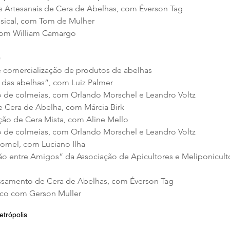
as Artesanais de Cera de Abelhas, com Éverson Tag
sical, com Tom de Mulher
 com William Camargo
)
e comercialização de produtos de abelhas
s das abelhas”, com Luiz Palmer
ão de colmeias, com Orlando Morschel e Leandro Voltz
de Cera de Abelha, com Márcia Birk
ção de Cera Mista, com Aline Mello
ão de colmeias, com Orlando Morschel e Leandro Voltz
romel, com Luciano Ilha
ão entre Amigos” da Associação de Apicultores e Meliponicult
essamento de Cera de Abelhas, com Éverson Tag
ico com Gerson Muller
etrópolis