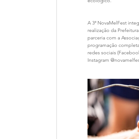
ecológico.
A 3ª NovaMelFest integ
realização da Prefeitur
parceria com a Associaç
programação completa 
redes sociais (Faceboo
Instagram @novamelfes