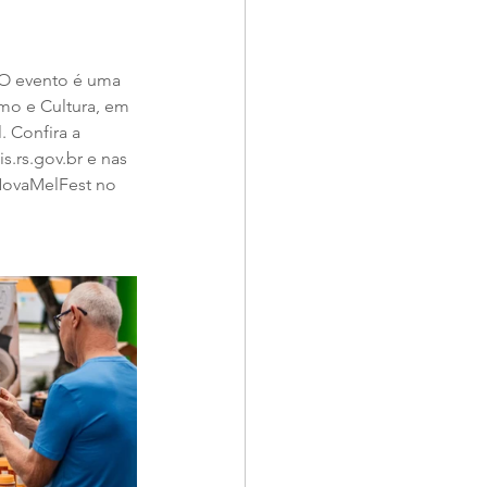
 O evento é uma 
smo e Cultura, em 
 Confira a 
rs.gov.br e nas 
NovaMelFest no 