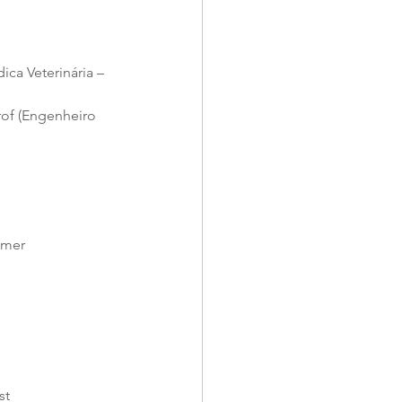
ca Veterinária – 
rof (Engenheiro 
lmer
st