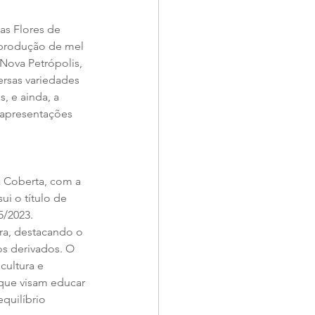
as Flores de 
 produção de mel 
Nova Petrópolis, 
rsas variedades 
, e ainda, a 
 apresentações 
a Coberta, com a 
i o título de 
5/2023.
ra, destacando o 
s derivados. O 
cultura e 
 que visam educar 
quilíbrio 