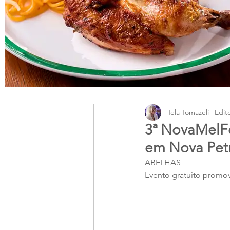
Tela Tomazeli | Edit
3ª NovaMelFe
em Nova Petr
ABELHAS
Evento gratuito promov