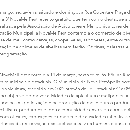
 março, sexta-feira, sábado e domingo, a Rua Coberta e Praça d
e a 3ª NovaMelFest, evento gratuito que tem como destaque a
ealizada pela Associação de Apicultores e Meliponicultores de 
ração Municipal, a NovaMelFest contempla o comércio de dive
e de mel, como cervejas, chope, velas, sabonetes, entre outros
zação de colmeias de abelhas sem ferrão. Oficinas, palestras e
programação. 
ª NovaMelFest ocorre dia 14 de março, sexta-feira, às 19h, na Ru
s municipais e estaduais. O Município de Nova Petrópolis possu
iponicultura, recebido em 2023 através da Lei Estadual nº 16.05
 objetivo promover atividades de apicultura e meliponicultu
abelhas na polinização e na produção de mel e outros produto
cialistas, produtores e toda a comunidade envolvida com a api
com oficinas, exposições e uma série de atividades interativas
rtância da preservação das abelhas para vida humana e para o e