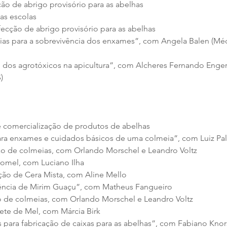
ção de abrigo provisório para as abelhas
das escolas
fecção de abrigo provisório para as abelhas
gias para a sobrevivência dos enxames”, com Angela Balen (Médi
o dos agrotóxicos na apicultura”, com Alcheres Fernando Enge
)
e comercialização de produtos de abelhas
para enxames e cuidados básicos de uma colmeia”, com Luiz Pa
são de colmeias, com Orlando Morschel e Leandro Voltz
romel, com Luciano Ilha
ção de Cera Mista, com Aline Mello
erência de Mirim Guaçu”, com Matheus Fangueiro
ão de colmeias, com Orlando Morschel e Leandro Voltz
ete de Mel, com Márcia Birk
s para fabricação de caixas para as abelhas”, com Fabiano Knor