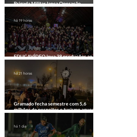
Brigada Militar lança Operação
Convergência na Região das Hortênsias
há 19 horas
EDUCAVÍDEO leva 38 produções ao
Festival de Cinema de Gramado
há 21 horas
Gramado fecha semestre com 5,6
milhões de pernoites e turismo aquecido.
Junho desponta!
há 1 dia