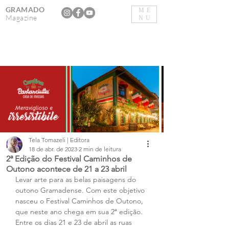
GRAMADO
ME
Magazine
NU
Tela Tomazeli | Editora
18 de abr. de 2023
2 min de leitura
2ª Edição do Festival Caminhos de
Outono acontece de 21 a 23 abril
Levar arte para as belas paisagens do 
outono Gramadense. Com este objetivo 
nasceu o Festival Caminhos de Outono, 
que neste ano chega em sua 2ª edição. 
Entre os dias 21 e 23 de abril as ruas 