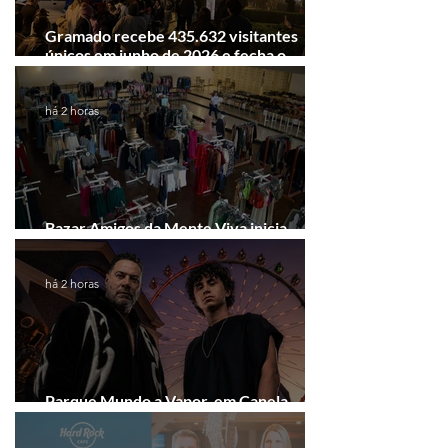
Gramado recebe 435.632 visitantes
únicos em junho de 2026 e fecha o
semestre com 5,6 milhões de pernoites
há 2 horas
Bazar Amigos da Mente Viva inicia
arrecadação em Gramado e Canela
há 2 horas
Parque Mundo a Vapor, em Canela,
recebe festival eletrônico em agosto