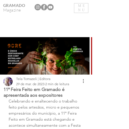
GRAMADO
ME
Magazine
NU
Tela Tomazeli | Editora
29 de mar. de 2023
2 min de leitura
11ª Feira Feito em Gramado é
apresentada aos expositores
Celebrando e enaltecendo o trabalho 
feito pelos artesãos, micro e pequenos 
empresários do município, a 11ª Feira 
Feito em Gramado está chegando e 
acontece simultaneamente com a Festa 