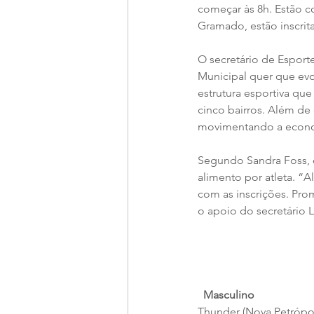
começar às 8h. Estão c
Gramado, estão inscrit
O secretário de Esport
Municipal quer que evo
estrutura esportiva qu
cinco bairros. Além de
movimentando a econom
Segundo Sandra Foss, q
alimento por atleta. “A
com as inscrições. Pr
o apoio do secretário L
Masculino
Thunder (Nova Petrópol