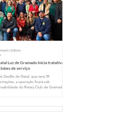
mazeli | Editora
a
atal Luz de Gramado inicia tratativas
lubes de serviço
e Desfile de Natal, que terá 39
entações, a operação ficará sob
nsabilidade do Rotary Club de Gramado,
y Club Gramado Amizade, Casa da
ions Clube. Já no Nativitaten, com
petáculos programados, a atuação será
lubes Orbis Gramado, Orbis Hortênsias e
 Várzea Grande.