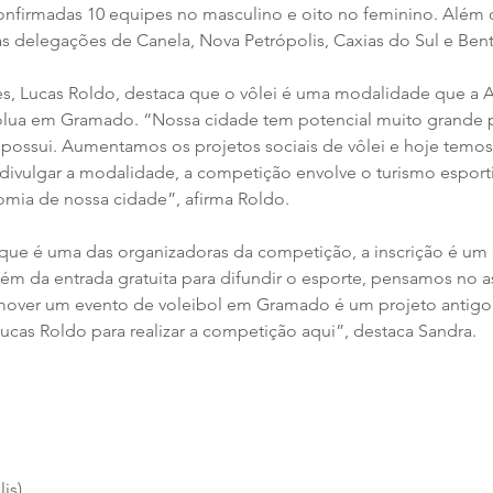
onfirmadas 10 equipes no masculino e oito no feminino. Além 
as delegações de Canela, Nova Petrópolis, Caxias do Sul e Ben
es, Lucas Roldo, destaca que o vôlei é uma modalidade que a 
lua em Gramado. “Nossa cidade tem potencial muito grande pa
e possui. Aumentamos os projetos sociais de vôlei e hoje temos
 divulgar a modalidade, a competição envolve o turismo esporti
ia de nossa cidade”, afirma Roldo.
ue é uma das organizadoras da competição, a inscrição é um 
lém da entrada gratuita para difundir o esporte, pensamos no a
omover um evento de voleibol em Gramado é um projeto antigo
ucas Roldo para realizar a competição aqui”, destaca Sandra.
is)