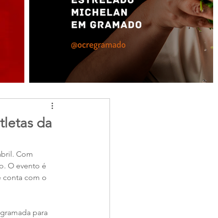
tletas da
bril. Com 
o. O evento é 
e conta com o 
rogramada para 