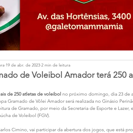
ora
19 de abr. de 2023
2 min de leitura
ado de Voleibol Amador terá 250 a
is de 250 atletas de voleibol
 no próximo domingo, dia 23 de a
 Copa Gramado de Vôlei Amador será realizada no Ginásio Perinã
eitura de Gramado, por meio da Secretaria de Esporte e Lazer, 
úcha de Voleibol (FGV).
arlos Cimino, vai participar da abertura dos jogos, que está p