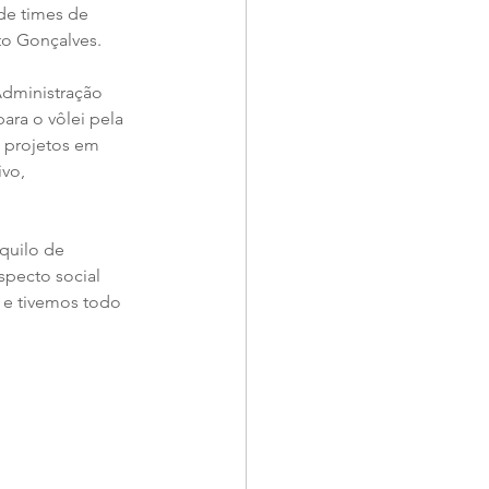
de times de 
to Gonçalves.
Administração 
ra o vôlei pela 
 projetos em 
vo, 
quilo de 
specto social 
 e tivemos todo 