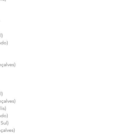
)
l)
do)
çalves)
l)
çalves)
is)
do)
 Sul)
çalves)