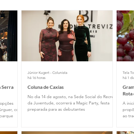
Júnior Kugert - Colunista
Tela To
há 16 horas
há 1 di
 Serra
Coluna de Caxias
Grama
Rota
No dia 14 de agosto, na Sede Social do Recreio
da Juventude, ocorrerá a Magic Party, festa
 opções
A ini
preparada para as debutantes
úrguer, com
propõ
 parque
ao tr