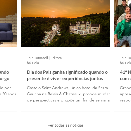
Tela Tomazeli | Editora
Tela To
há 1 dia
há 1 di
nando
Dia dos Pais ganha significado quando o
41º N
urgo
presente é viver experiências juntos
com c
ida por
Castelo Saint Andrews, único hotel da Serra
Grand
a 50 anos de
Gaúcha na Relais & Châteaux, propõe mudança
apres
de perspectivas e propõe um fim de semana de
respo
gastronomia e tempo de qualidade . em
Rotar
Gramado, com festival harmonizado exclusivo na
Amizade e L
noite de 8 de agosto
25 es
dos c
Ver todas as notícias
Orbis