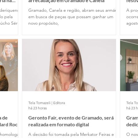
ria na
arrecadação em Gramado e Canela
festi
deriquense,
Gramado, Canela e região, abram seus armários
A pro
do pela
em busca de peças que possam ganhar um
ocorr
úcho Série
novo propósito,
agost
Tela Tomazeli | Editora
Tela To
há 23 horas
há 23 
a de
Geronto Fair, evento de Gramado, será
Gram
Hard Rock
realizada em formato digital
dedic
 homologar
A decisão foi tomada pela Merkator Feiras e
O nov