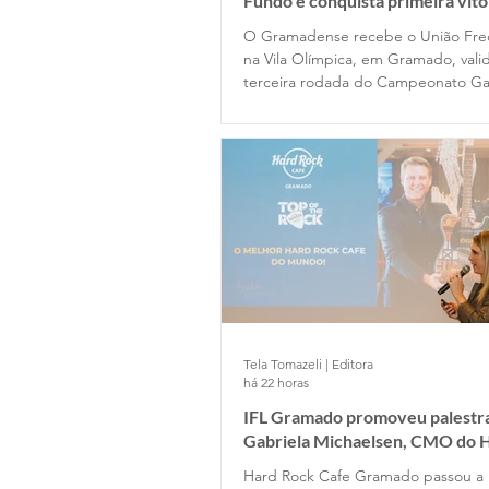
Fundo e conquista primeira vitó
Série A2
O Gramadense recebe o União Fre
na Vila Olímpica, em Gramado, vali
terceira rodada do Campeonato Ga
A2
Tela Tomazeli | Editora
há 22 horas
IFL Gramado promoveu palestr
Gabriela Michaelsen, CMO do 
Cafe Gramado
Hard Rock Cafe Gramado passou a