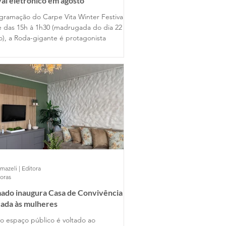
val eletrônico em agosto
gramação do Carpe Vita Winter Festival
e das 15h à 1h30 (madrugada do dia 22 de
o), a Roda-gigante é protagonista
mazeli | Editora
horas
ado inaugura Casa de Convivência
ada às mulheres
o espaço público é voltado ao