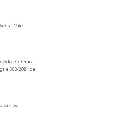
iente. Vale 
encido poderão 
gs e 003/2021 da 
orsan no 