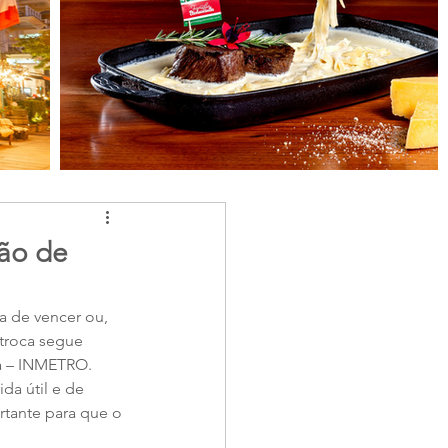
ão de
a de vencer ou, 
troca segue 
a – INMETRO. 
da útil e de 
tante para que o 