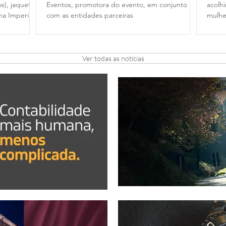
s), jaquetas
Eventos, promotora do evento, em conjunto
acolh
a Imperial
com as entidades parceiras
mulhe
Ver todas as notícias