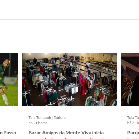
Tela Tomazeli | Editora
Tela To
há 21 horas
há 21 
m Passo
Bazar Amigos da Mente Viva inicia
Parq