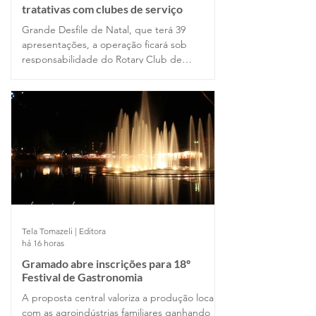
tratativas com clubes de serviço
Grande Desfile de Natal, que terá 39
apresentações, a operação ficará sob
responsabilidade do Rotary Club de
Gramado, Rotary Club Gramado Amizade,
Casa da Amizade e Lions Clube. Já no
Nativitaten, com 25 espetáculos
programados, a atuação será dos clubes
Orbis Gramado, Orbis Hortênsias e Orbis
Várzea Grande.
Tela Tomazeli | Editora
há 16 horas
Gramado abre inscrições para 18º
Festival de Gastronomia
A proposta central valoriza a produção local,
com as agroindústrias familiares ganhando