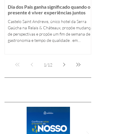
Dia dos Pais ganha significado quando o
Gramado: Vereador
presente é viver experiências juntos
para Escola Santo
Castelo Saint Andrews, único hotel da Serra
Vereador Neri Nascim
Gaúcha na Relais & Châteaux, propõe mudança
Executivo negocie com
de perspectivas e propõe um fim de semana de
de novo prédio para a
gastronomia e tempo de qualidade . em
Gramado, com festival harmonizado exclusivo
na noite de 8 de agosto
1
/
12