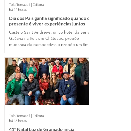
Tela Tomazeli | Editora
há 14 horas
Dia dos Pais ganha significado quando o
presente é viver experiências juntos
Castelo Saint Andrews, único hotel da Serra
Gaúcha na Relais & Châteaux, propõe
mudança de perspectivas e propõe um fim
de semana de gastronomia e tempo de
qualidade . em Gramado, com festival
harmonizado exclusivo na noite de 8 de
agosto
Tela Tomazeli | Editora
há 15 horas
41º Natal Luz de Gramado inicia